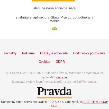
sledujte naše sociálne siete
stiahnite si aplikáciu a čítajte Pravdu pohodlne aj v
mobile
Kontakty
Reklama
Otázky a odpovede
Podmienky používania
Cookies
GDPR
© OUR MEDIA SR a. s. 2026. Autorské práva sú vyhradené a vykonáva ich
vydavateľ,
viac info
.
Blogovací systém Blog.Pravda.sk beží na technológií Wordpress.
Kompletný video servis pre OUR MEDIA SR a.s. zabezpečuje
ARBERTO GROUP
s.r.o.
.