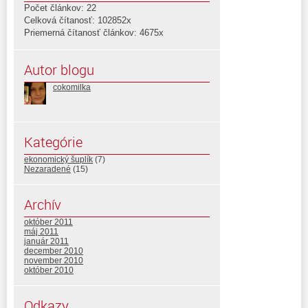
Počet článkov: 22
Celková čítanosť: 102852x
Priemerná čítanosť článkov: 4675x
Autor blogu
cokomilka
Kategórie
ekonomický šuplík
(7)
Nezaradené
(15)
Archív
október 2011
máj 2011
január 2011
december 2010
november 2010
október 2010
Odkazy