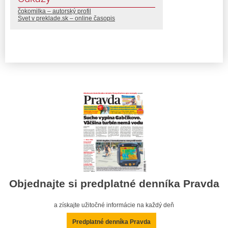
čokomilka – autorský profil
Svet v preklade.sk – online časopis
Objednajte si predplatné denníka Pravda
a získajte užitočné informácie na každý deň
Predplatné denníka Pravda