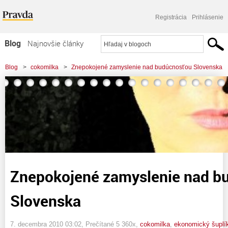
Registrácia
Prihlásenie
Blog
Najnovšie články
Najčítanejšie články
Blog
>
cokomilka
>
Znepokojené zamyslenie nad budúcnosťou Slovenska
Najkomentovanejšie články
Zoznam blogov
Komerčné blogy
Znepokojené zamyslenie nad b
Slovenska
7. decembra 2010 03:02
, Prečítané 5 360x,
cokomilka
,
ekonomický šuplí