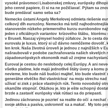
vysoké právomoci Lisabonskej zmluvy, európsky dlhopi
jeho cenné papiere, či si na ne požičiavať. Pýtam sa zn
bude predávať samo seba sa?
Nemecko ústami Angely Merkelovej odmieta riešenie e
celkový dlh eurozóny. Nemecko má totiž najhodnotnejšie
stanovením nízkeho priemerného kurzu eurobondov najvia
jeden z oficiálnych variantov krízového štábu, ktorému s
v Bruseli. Naozaj výmysel hodný zúfalcov. Je to cesta d
eurovalu je luxus, ktorý si už dávno nemôžeme dovoliť, 
len krok. Naša životná úroveň je jednou z najnižších v 
našraubovali v podobe zachraňovania našich skvelých 
západoeurópskych ekonomík mali už zrejme nachystanú 
Euroval je cestou do neslobody celej Európy. A ani nev
všetko platíme, kde majú jednotlivé štáty úvery a komu pl
nevieme, kto bude náš budúci majiteľ, kto bude vlastniť m
generálne elvéčko /list vlastníctva/ na moju strechu nad
užívať si zisk z práce vlastných rúk. Tento novodobý ot
okamžite stopnúť. Otázkou je, kto je ešte schopný dosta
brzde a zastaviť európsky vlak rútiaci sa do priepasti.
Jedinou záchranou je pozrieť sa realite do očí a nechať
svoje aktíva a pasíva, uskromniť sa a makať. My toto pr