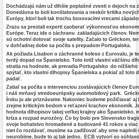
Dochádzajú nám už dlhšie poplašné zvesti o dejoch na 
Donedávna to boli konštatovania a neskôr kritika novýc
Európy, ktorí boli tak trochu boxovacími vrecami západ
Zrazu sa prestali experti zaoberať výkonnosťou ekonomí
Európe. Teraz ide o záchranu zakladajúcich členov. Ne
sú ochotní dotovať svoje satelity. Začalo to Gréckom, ter
v dohľadnej dobe sa počíta s prepadom Portugalska.
Ak požiada Lisabon o záchranné koleso z Eurovalu, je te
tvrdý dopad na Španielsko. Toto totiž vlastní väčšinu d
stratia na hodnote, ak preradia Portugalsko do nižšieh
spýtať, kto vlastní dlhopisy Španielska a pokiaľ až toto
padať.
Zatiaľ sa počíta s intervenciou zostávajúcich členov Eur
i náš mrňavý stredoeurópsky automobilový park. Grécku
Írsku ju ale priznávame. Nakoniec budeme požičiavať aj
zrejme kritickým bodom v reťazení krachov ekonomík. Je
hodnota dlhopisov takej veľkej krajiny ako Španielsko,
kríza a rozpad eurozóny. Čo by bolo pre Slovensko trag
svoje bohatstvo hromadené a budované 41 rokov a viac z
niet čo rozdávať, musíme sa zadlžovať aby sme naplnili s
neurobíme, bude to aj tak jedno. ECB vytvorí so súhlas