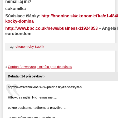
nemali aj iní?
čokomilka
Súvisiace články:
http://hnonine.sk/ekonomieťka/c1-484
kocky-domina
http://www.bbc.co.uk/news/business-11924853
– Angela 
eurobondom
Tag:
ekonomický šuplík
«
Gordon Brown varuje minútu pred dvanástou
Debata ( 14 príspevkov )
http://www.ivanmiklos.sk/sk/prednasky/za-vsetkym-s... ...
Hlboko sa mýliš. Nič nemusíme. ...
pekne popisane, nadherne a pravdivo. ...