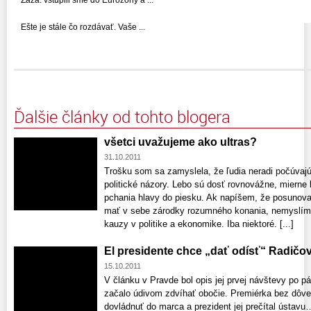
Zaza: vstúpili sme do Eurozóny a ...
Ešte je stále čo rozdávať. Vaše ...
Ďalšie články od tohto blogera
všetci uvažujeme ako ultras?
31.10.2011
Trošku som sa zamyslela, že ľudia neradi počúvajú
politické názory. Lebo sú dosť rovnovážne, miern
pchania hlavy do piesku. Ak napíšem, že posunov
mať v sebe zárodky rozumného konania, nemyslí
kauzy v politike a ekonomike. Iba niektoré. [...]
El presidente chce „dať odísť“ Radičo
15.10.2011
V článku v Pravde bol opis jej prvej návštevy po 
začalo údivom zdvíhať obočie. Premiérka bez dôvery
dovládnuť do marca a prezident jej prečítal ústavu